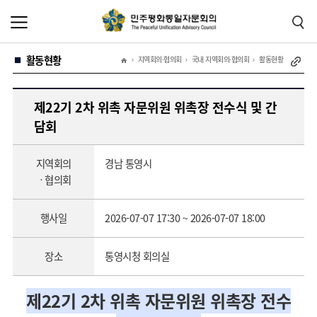
본
주
문
메
바
뉴
로
바
가
로
활동현황
기
가
지역회의·협의회
국내 지역회의·협의회
활동현황
기
제22기 2차 위촉 자문위원 위촉장 전수식 및 간
담회
지역회의
경남 통영시
ㆍ협의회
행사일
2026-07-07 17:30 ~ 2026-07-07 18:00
장소
통영시청 회의실
제22기 2차 위촉 자문위원 위촉장 전수