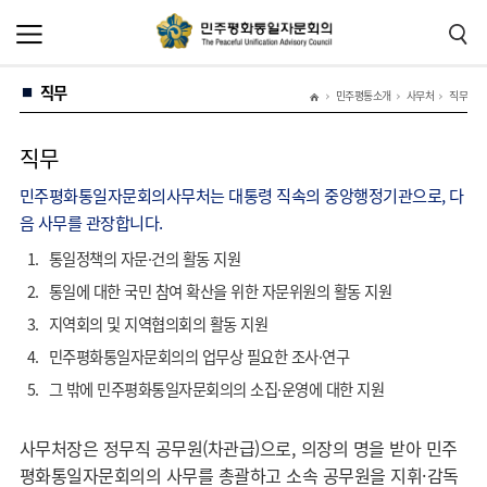
본
주
문
메
바
뉴
로
바
가
로
직무
기
가
민주평통소개
사무처
직무
기
직무
민주평화통일자문회의사무처는 대통령 직속의 중앙행정기관으로, 다
음 사무를 관장합니다.
1.
통일정책의 자문·건의 활동 지원
2.
통일에 대한 국민 참여 확산을 위한 자문위원의 활동 지원
3.
지역회의 및 지역협의회의 활동 지원
4.
민주평화통일자문회의의 업무상 필요한 조사·연구
5.
그 밖에 민주평화통일자문회의의 소집·운영에 대한 지원
사무처장은 정무직 공무원(차관급)으로, 의장의 명을 받아 민주
평화통일자문회의의 사무를 총괄하고 소속 공무원을 지휘·감독