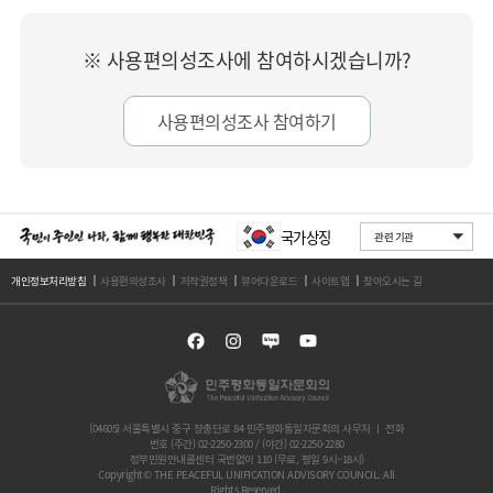
※ 사용편의성조사에 참여하시겠습니까?
사용편의성조사 참여하기
국가상징
개인정보처리방침
사용편의성조사
저작권정책
뷰어다운로드
사이트맵
찾아오시는 길
(04605) 서울특별시 중구 장충단로 84 민주평화통일자문회의 사무처 ㅣ 전화
번호 (주간) 02-2250-2300 / (야간) 02-2250-2280
정부민원안내콜센터 국번없이 110 (무료, 평일 9시~18시)
Copyright© THE PEACEFUL UNIFICATION ADVISORY COUNCIL. All
Rights Reserved.