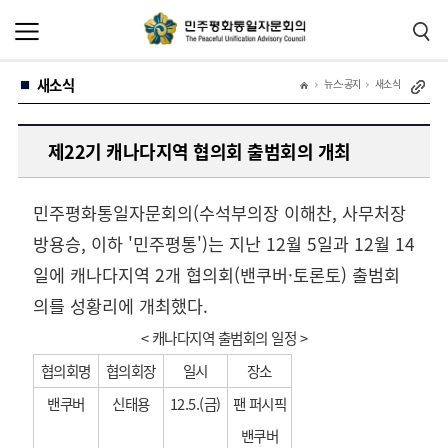
본
주
문
메
바
뉴
로
바
가
로
새소식
기
가
뉴스·공지
새소식
기
제22기 캐나다지역 협의회 출범회의 개최
민주평화통일자문회의(수석부의장 이해찬, 사무처장
방용승, 이하 '민주평통')는 지난 12월 5일과 12월 14
일에 캐나다지역 2개 협의회(밴쿠버·토론토) 출범회
의를 성황리에 개최했다.
< 캐나다지역 출범회의 일정 >
협의회명
협의회장
일시
장소
밴쿠버
신태용
12.5.(금)
팬 퍼시픽
밴쿠버