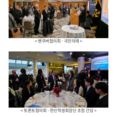
< 밴쿠버협의회 -
국민의례 >
< 토론토협의회 - 한인학생회장단 초청 간담
>