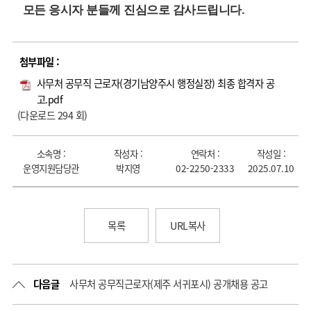
모든 응시자 분들께 진심으로 감사드립니다.
첨부파일 :
사무처 공무직 근로자(경기남양주시 행정실장) 최종 합격자 공
고.pdf
(다운로드 294 회)
소속명 :
작성자 :
연락처 :
작성일 :
운영지원담당관
박지영
02-2250-2333
2025.07.10
목록
URL복사
다음글
사무처 공무직근로자(제주 서귀포시) 공개채용 공고