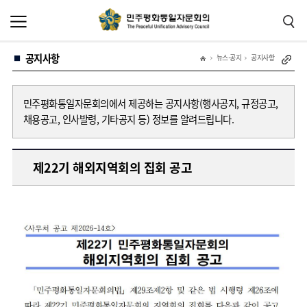
본
주
문
메
바
뉴
로
바
가
로
공지사항
기
가
뉴스·공지
공지사항
기
민주평화통일자문회의에서 제공하는 공지사항(행사공지, 규정공고,
채용공고, 인사발령, 기타공지 등) 정보를 알려드립니다.
제22기 해외지역회의 집회 공고