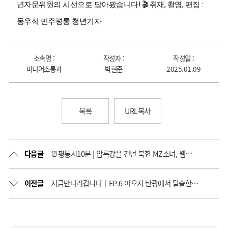
년자문위원의 시선으로 담아봤습니다! 🎬 취재, 촬영, 편집 :
동우석 민주평통 청년기자
소속명 :
작성자 :
작성일 :
미디어소통과
박현준
2025.01.09
목록
URL복사
다음글
⏰평통시10분 | 압록강을 건넌 북한 MZ소녀, 웹툰으로 北실상 세상에 알리게 된 사연은?
이전글
지금만나러갑니다｜EP.6 아오지 탄광에서 탈출한 소녀가 호주에서 초밥집을 하게된 사연은?